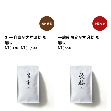
香醇苦甜
期間限定
無一 自家配方 中深焙 咖
一輪秋 限定配方 淺焙 咖
啡豆
啡豆
Regular
NT$ 430
-
NT$ 1,400
Regular
NT$ 550
price
price