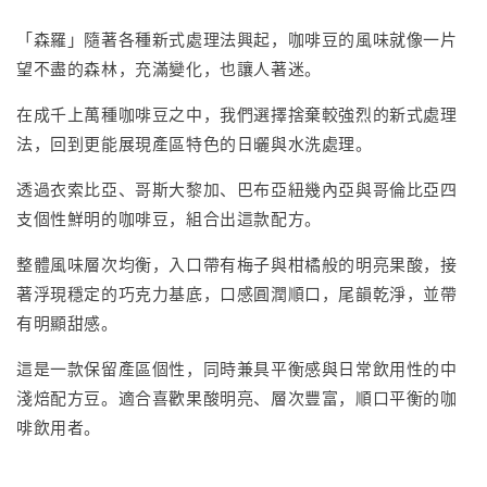
「森羅」隨著各種新式處理法興起，咖啡豆的風味就像一片
望不盡的森林，充滿變化，也讓人著迷。
在成千上萬種咖啡豆之中，我們選擇捨棄較強烈的新式處理
法，回到更能展現產區特色的日曬與水洗處理。
透過衣索比亞、哥斯大黎加、巴布亞紐幾內亞與哥倫比亞四
支個性鮮明的咖啡豆，組合出這款配方。
整體風味層次均衡，入口帶有梅子與柑橘般的明亮果酸，接
著浮現穩定的巧克力基底，口感圓潤順口，尾韻乾淨，並帶
有明顯甜感。
這是一款保留產區個性，同時兼具平衡感與日常飲用性的中
淺焙配方豆。適合喜歡果酸明亮、層次豐富，順口平衡的咖
啡飲用者。