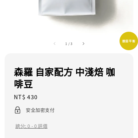
酸甜平衡
1
/
3
森羅 自家配方 中淺焙 咖
啡豆
Regular
NT$ 430
price
安全加密支付
總分:
0
-
0
評價