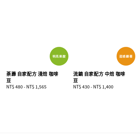
明亮果酸
甜感顯著
荼蘼 自家配方 淺焙 咖啡
流鏑 自家配方 中焙 咖啡
豆
豆
Regular
NT$ 480
-
NT$ 1,565
Regular
NT$ 430
-
NT$ 1,400
price
price