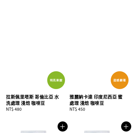
明亮果酸
甜感顯著
拉斯佩里塔斯 哥倫比亞 水
雅麗納卡達 印度尼西亞 蜜
洗處理 淺焙 咖啡豆
處理 淺焙 咖啡豆
Regular
NT$ 480
Regular
NT$ 450
price
price