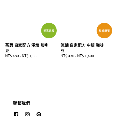
明亮果酸
甜感顯著
荼蘼 自家配方 淺焙 咖啡
流鏑 自家配方 中焙 咖啡
豆
豆
Regular
NT$ 480
-
NT$ 1,565
Regular
NT$ 430
-
NT$ 1,400
price
price
聯繫我們