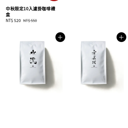
中秋限定10入濾掛咖啡禮
盒
Sale
NT$ 520
Regular
NT$ 550
price
price