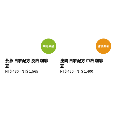
明亮果酸
甜感顯著
荼蘼 自家配方 淺焙 咖啡
流鏑 自家配方 中焙 咖啡
豆
豆
Regular
NT$ 480
-
NT$ 1,565
Regular
NT$ 430
-
NT$ 1,400
price
price