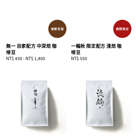
香醇苦甜
期間限定
無一 自家配方 中深焙 咖
一輪秋 限定配方 淺焙 咖
啡豆
啡豆
Regular
NT$ 430
-
NT$ 1,400
Regular
NT$ 550
price
price