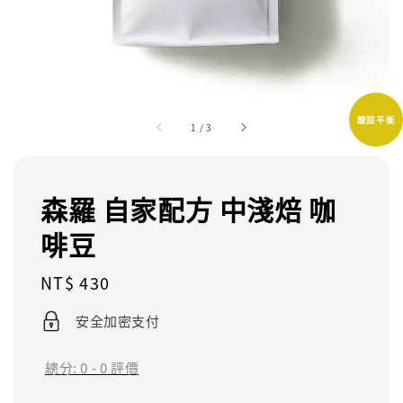
酸甜平衡
1
/
3
森羅 自家配方 中淺焙 咖
啡豆
Regular
NT$ 430
price
安全加密支付
總分:
0
-
0
評價