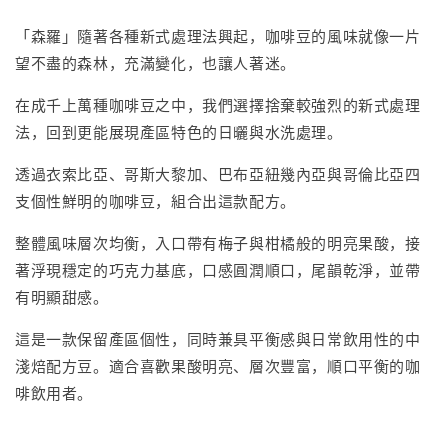
「森羅」隨著各種新式處理法興起，咖啡豆的風味就像一片
望不盡的森林，充滿變化，也讓人著迷。
在成千上萬種咖啡豆之中，我們選擇捨棄較強烈的新式處理
法，回到更能展現產區特色的日曬與水洗處理。
透過衣索比亞、哥斯大黎加、巴布亞紐幾內亞與哥倫比亞四
支個性鮮明的咖啡豆，組合出這款配方。
整體風味層次均衡，入口帶有梅子與柑橘般的明亮果酸，接
著浮現穩定的巧克力基底，口感圓潤順口，尾韻乾淨，並帶
有明顯甜感。
這是一款保留產區個性，同時兼具平衡感與日常飲用性的中
淺焙配方豆。適合喜歡果酸明亮、層次豐富，順口平衡的咖
啡飲用者。