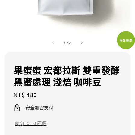
明亮果酸
1
/
2
果蜜蜜 宏都拉斯 雙重發酵
黑蜜處理 淺焙 咖啡豆
Regular
NT$ 480
price
安全加密支付
總分:
0
-
0
評價