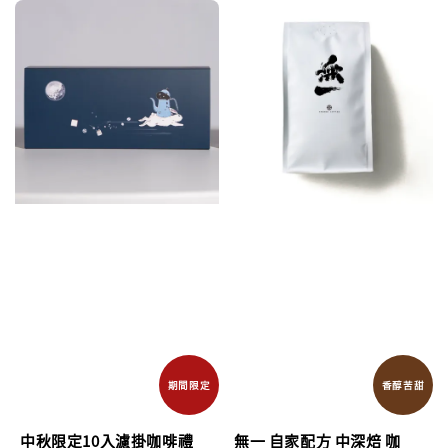
期間限定
香醇苦甜
中秋限定10入濾掛咖啡禮
無一 自家配方 中深焙 咖