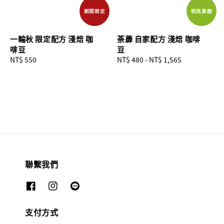
期間限定
明亮果酸
一輪秋 限定配方 淺焙 咖
荼蘼 自家配方 淺焙 咖啡
啡豆
豆
Regular
NT$ 550
Regular
NT$ 480
-
NT$ 1,565
price
price
聯繫我們
支付方式