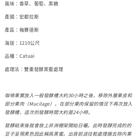
風味：香草、葡萄、黑糖
產國：宏都拉斯
產區：梅賽德斯
海拔：1210公尺
品種：Catuai
處理法：雙重發酵黑蜜處理
咖啡果實放入一般發酵槽大約30小時之後，移除外層果皮和
部分果肉（Mucilage），在部分果肉保留的情況下再次放入
發酵槽，這次的發酵時間大約是24小時。
發酵結束後就會放上非洲棚架開始日曬。此時發酵完成的的
豆子呈現黑色因此稱爲黑蜜。出貨前送往乾處理廠去除内果