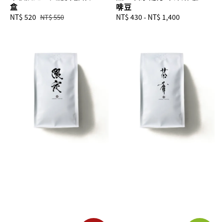
盒
啡豆
Sale
NT$ 520
Regular
Regular
NT$ 430
-
NT$ 1,400
NT$ 550
price
price
price