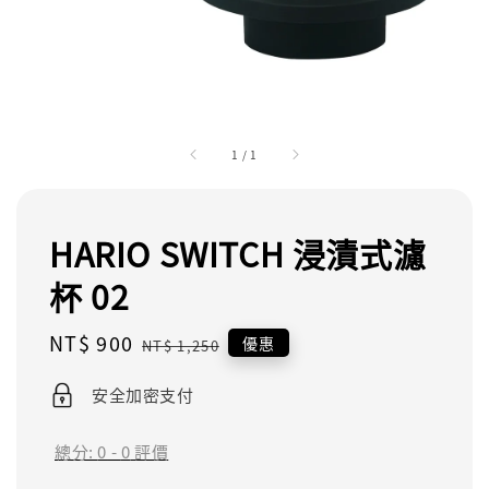
1
/
1
HARIO SWITCH 浸漬式濾
杯 02
Sale
NT$ 900
Regular
優惠
NT$ 1,250
price
price
安全加密支付
總分:
0
-
0
評價