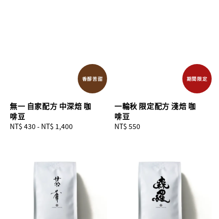
香醇苦甜
期間限定
無一 自家配方 中深焙 咖
一輪秋 限定配方 淺焙 咖
啡豆
啡豆
Regular
NT$ 430
-
NT$ 1,400
Regular
NT$ 550
price
price