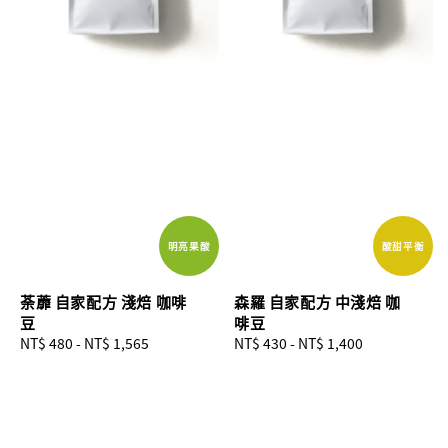
明亮果酸
酸甜平衡
荼蘼 自家配方 淺焙 咖啡
森羅 自家配方 中淺焙 咖
豆
啡豆
Regular
NT$ 480
-
NT$ 1,565
Regular
NT$ 430
-
NT$ 1,400
price
price