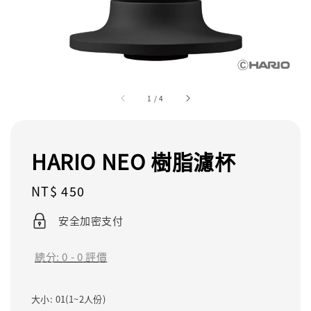
1
/
4
HARIO NEO 樹脂濾杯
Regular
NT$ 450
price
安全加密支付
總分:
0
-
0
評價
大小
: 01(1~2人份)