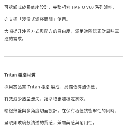
可拆卸式矽膠底座設計，完整相容 HARIO V60 系列濾杯，
亦支援「浸漬式濾杯開關」使用。
大幅提升沖煮方式與配方的自由度，滿足進階玩家對風味掌
控的需求。
Tritan 樹脂材質
採用高品質 Tritan 樹脂 製成，具備低導熱係數，
有效減少熱量流失，讓萃取更加穩定高效。
精緻薄壁與多角度切面設計，在保有極佳抗衝擊性的同時，
呈現如玻璃般清透的質感，兼顧美感與耐用性。