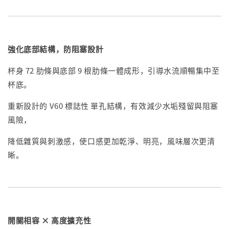
強化底部結構，防阻塞設計
杯身 72 肋條與底部 9 根肋條一體成形，引導水流順暢集中至
杯底。
重新設計的 V60 標誌性 單孔結構，有效減少水垢殘留與阻塞
風險，
降低雜質與刺激感，使口感更加乾淨、明亮，風味層次更清
晰。
開關相容 × 高度擴充性