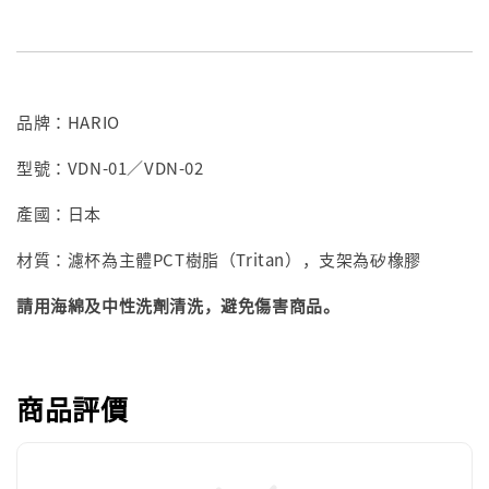
品牌：HARIO
型號：VDN-01／VDN-02
產國：日本
材質：濾杯為主體PCT樹脂（Tritan），支架為矽橡膠
請用海綿及中性洗劑清洗，避免傷害商品。
商品評價