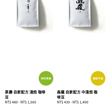
明亮果酸
酸甜平衡
荼蘼 自家配方 淺焙 咖啡
森羅 自家配方 中淺焙 咖
豆
啡豆
Regular
NT$ 480
-
NT$ 1,565
Regular
NT$ 430
-
NT$ 1,400
price
price