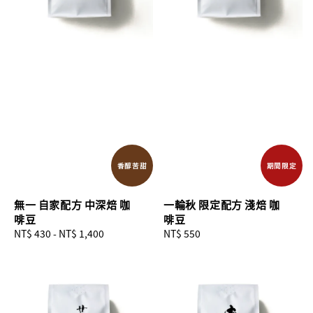
香醇苦甜
期間限定
無一 自家配方 中深焙 咖
一輪秋 限定配方 淺焙 咖
啡豆
啡豆
Regular
NT$ 430
-
NT$ 1,400
Regular
NT$ 550
price
price