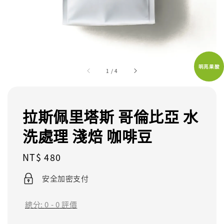
明亮果酸
1
/
4
拉斯佩里塔斯 哥倫比亞 水
洗處理 淺焙 咖啡豆
Regular
NT$ 480
price
安全加密支付
總分:
0
-
0
評價