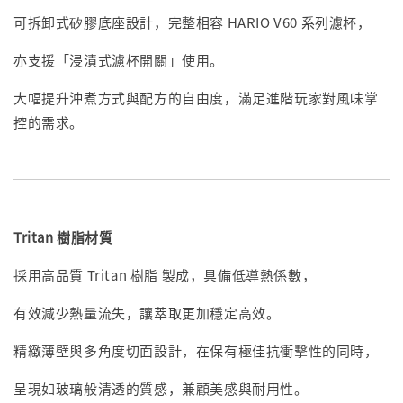
可拆卸式矽膠底座設計，完整相容 HARIO V60 系列濾杯，
亦支援「浸漬式濾杯開關」使用。
大幅提升沖煮方式與配方的自由度，滿足進階玩家對風味掌
控的需求。
Tritan 樹脂材質
採用高品質 Tritan 樹脂 製成，具備低導熱係數，
有效減少熱量流失，讓萃取更加穩定高效。
精緻薄壁與多角度切面設計，在保有極佳抗衝擊性的同時，
呈現如玻璃般清透的質感，兼顧美感與耐用性。