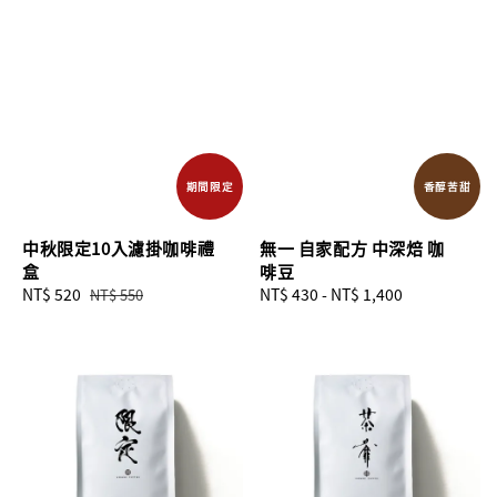
期間限定
香醇苦甜
中秋限定10入濾掛咖啡禮
無一 自家配方 中深焙 咖
盒
啡豆
Sale
NT$ 520
Regular
Regular
NT$ 430
-
NT$ 1,400
NT$ 550
price
price
price