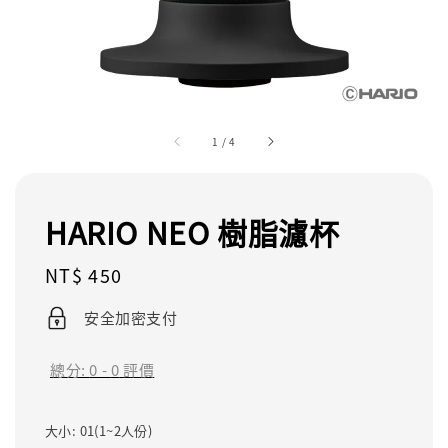
1
/
4
HARIO NEO 樹脂濾杯
Regular
NT$ 450
price
安全加密支付
總分:
0
-
0
評價
大小
: 01(1~2人份)