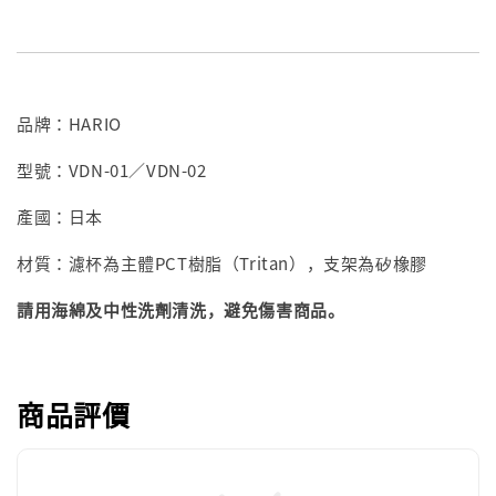
品牌：HARIO
型號：VDN-01／VDN-02
產國：日本
材質：濾杯為主體PCT樹脂（Tritan），支架為矽橡膠
請用海綿及中性洗劑清洗，避免傷害商品。
商品評價