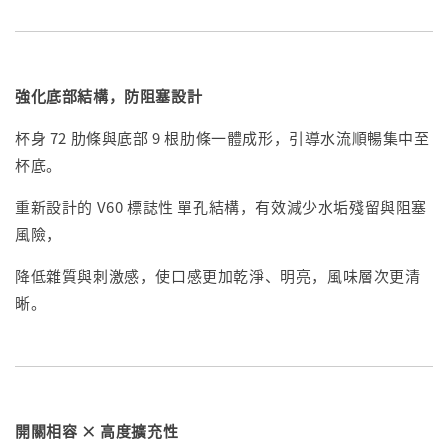
強化底部結構，防阻塞設計
杯身 72 肋條與底部 9 根肋條一體成形，引導水流順暢集中至
杯底。
重新設計的 V60 標誌性 單孔結構，有效減少水垢殘留與阻塞
風險，
降低雜質與刺激感，使口感更加乾淨、明亮，風味層次更清
晰。
開關相容 × 高度擴充性